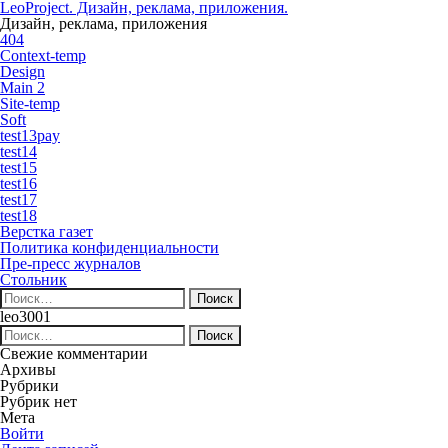
LeoProject. Дизайн, реклама, приложения.
Дизайн, реклама, приложения
404
Context-temp
Design
Main 2
Site-temp
Soft
test13pay
test14
test15
test16
test17
test18
Верстка газет
Политика конфиденциальности
Пре-пресс журналов
Стольник
Найти:
leo3001
Найти:
Свежие комментарии
Архивы
Рубрики
Рубрик нет
Мета
Войти