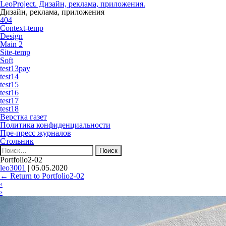
LeoProject. Дизайн, реклама, приложения.
Дизайн, реклама, приложения
404
Context-temp
Design
Main 2
Site-temp
Soft
test13pay
test14
test15
test16
test17
test18
Верстка газет
Политика конфиденциальности
Пре-пресс журналов
Стольник
Найти:
Portfolio2-02
leo3001
|
05.05.2020
←
Return to Portfolio2-02
‹
›