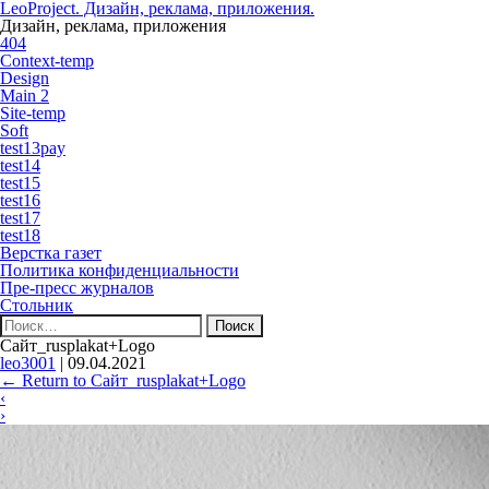
LeoProject. Дизайн, реклама, приложения.
Дизайн, реклама, приложения
404
Context-temp
Design
Main 2
Site-temp
Soft
test13pay
test14
test15
test16
test17
test18
Верстка газет
Политика конфиденциальности
Пре-пресс журналов
Стольник
Найти:
Сайт_rusplakat+Logo
leo3001
|
09.04.2021
←
Return to Сайт_rusplakat+Logo
‹
›